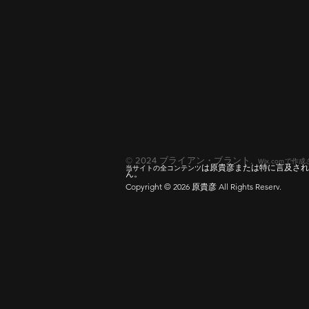
© 2024 ブライアン・ブラント
。Wix.com
で作成
は原貴彦または特に言及され
当サイトの全
コンテンツ
ん。
Copyright © 2026 原貴彦 All Rights Reserv.