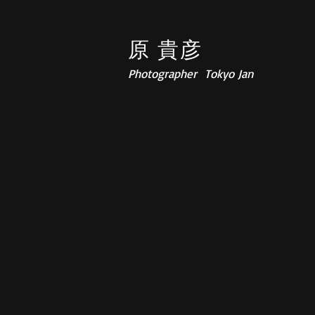
原 貴彦
​Photographer Tokyo Jan